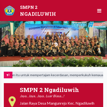
SMPN 2
NGADILUWIH
dikan itu untuk mempertajam kecerdasan, memperkukuh kemauan serta
SMPN 2 Ngadiluwih
Jaya.. Jaya.. Jaya.. Luar Biasa...!
Jalan Raya Desa Mangunrejo Kec. Ngadiluwih