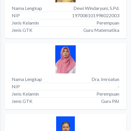
Nama Lengkap
Dewi Windaryuni, S.Pd.
NIP
197008101998022003
Jenis Kelamin
Perempuan
Jenis GTK
Guru Matematika
Nama Lengkap
Dra. Imroatun
NIP
-
Jenis Kelamin
Perempuan
Jenis GTK
Guru PAI