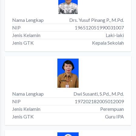
Nama Lengkap
Drs. Yusuf Pinang P., M.Pd.
NIP
196512051990031007
Jenis Kelamin
Laki-laki
Jenis GTK
Kepala Sekolah
Nama Lengkap
Dwi Susanti, S.Pd., M.Pd.
NIP
197202182005012009
Jenis Kelamin
Perempuan
Jenis GTK
Guru IPA