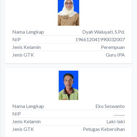
Nama Lengkap
Dyah Waluyati, S.Pd.
NIP
196612041990032007
Jenis Kelamin
Perempuan
Jenis GTK
Guru IPA
Nama Lengkap
Eko Seswanto
NIP
............
Jenis Kelamin
Laki-laki
Jenis GTK
Petugas Kebersihan