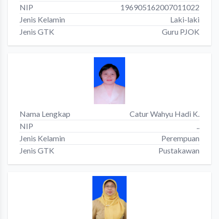
NIP
196905162007011022
Jenis Kelamin
Laki-laki
Jenis GTK
Guru PJOK
Nama Lengkap
Catur Wahyu Hadi K.
NIP
..
Jenis Kelamin
Perempuan
Jenis GTK
Pustakawan