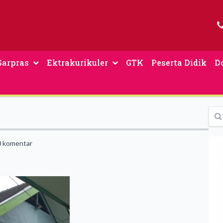
Sarpras
Ektrakurikuler
GTK
Peserta Didik
D
 komentar