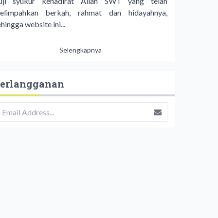
uji syukur kehadirat Allah SWT yang telah
elimpahkan berkah, rahmat dan hidayahnya,
hingga website ini...
Selengkapnya
erlangganan