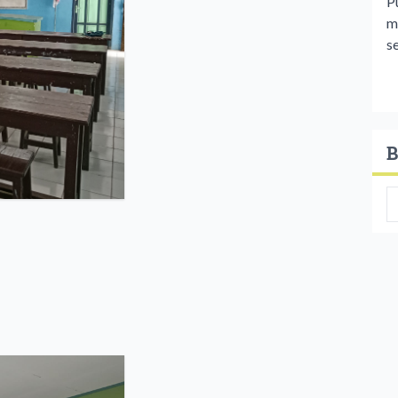
P
m
se
B