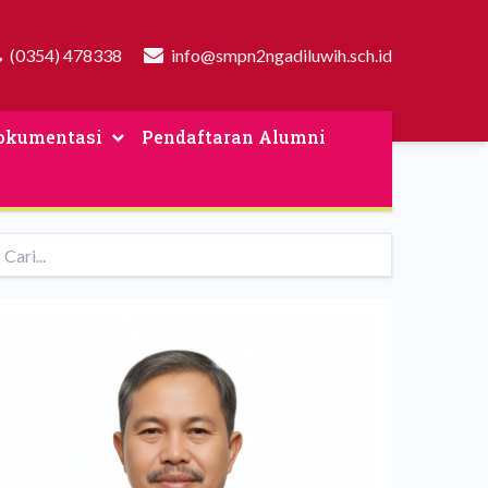
(0354) 478338
info@smpn2ngadiluwih.sch.id
okumentasi
Pendaftaran Alumni