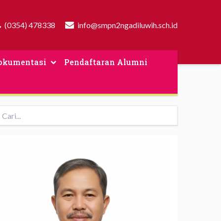
(0354) 478338
info@smpn2ngadiluwih.sch.id
okumentasi
Pendaftaran Alumni