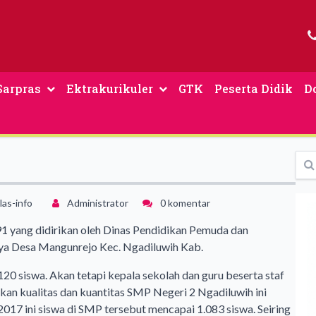
Sarpras
Ektrakurikuler
GTK
Peserta Didik
D
las-info
Administrator
0 komentar
991 yang didirikan oleh Dinas Pendidikan Pemuda dan
aya Desa Mangunrejo Kec. Ngadiluwih Kab.
120 siswa. Akan tetapi kepala sekolah dan guru beserta staf
an kualitas dan kuantitas SMP Negeri 2 Ngadiluwih ini
017 ini siswa di SMP tersebut mencapai 1.083 siswa. Seiring