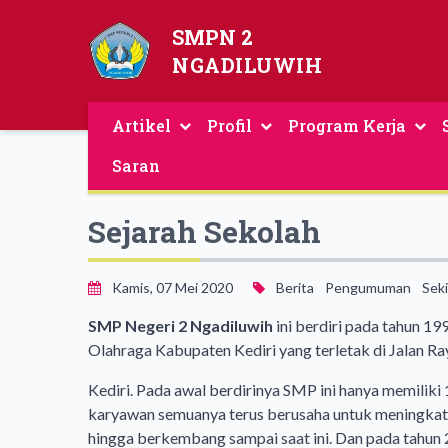
SMPN 2
NGADILUWIH
Artikel
Profil
Program Kerja
Saran
Sejarah Sekolah
Kamis, 07 Mei 2020
Berita
Pengumuman
Seki
SMP Negeri 2 Ngadiluwih
ini berdiri pada tahun 1
Olahraga Kabupaten Kediri yang terletak di Jalan R
Kediri. Pada awal berdirinya SMP ini hanya memiliki 
karyawan semuanya terus berusaha untuk meningkatk
hingga berkembang sampai saat ini. Dan pada tahun 2