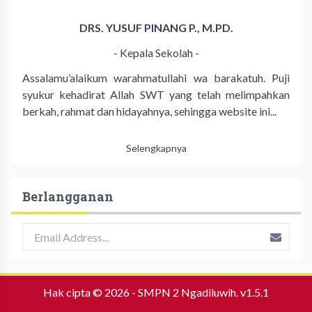
DRS. YUSUF PINANG P., M.PD.
- Kepala Sekolah -
Assalamu’alaikum warahmatullahi wa barakatuh. Puji
syukur kehadirat Allah SWT yang telah melimpahkan
berkah, rahmat dan hidayahnya, sehingga website ini...
Selengkapnya
Berlangganan
Hak cipta © 2026 -
SMPN 2 Ngadiluwih
.
v1.5.1